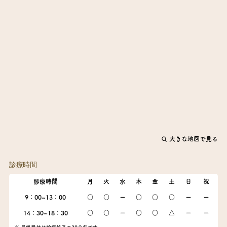
大きな地図で見る
診療時間
診療時間
月
火
水
木
金
土
日
祝
9：00~13：00
○
○
ー
○
○
○
ー
ー
14：30~18：30
○
○
ー
○
○
△
ー
ー