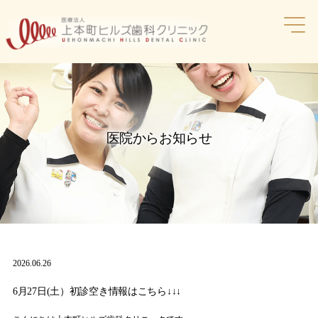
コ
ン
テ
ン
ツ
へ
ス
キ
ッ
医院からお知らせ
プ
2026.06.26
6月27日(土）初診空き情報はこちら↓↓↓