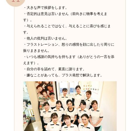
・大きな声で挨拶をします。
・否定的は意見は言いません（前向きに物事を考えま
す）。
・与えられることではなく、与えることに喜びを感じま
す。
・他人の批判は言いません。
・フラストレーション、怒りの感情を顔に出したり周りに
振りまきません。
・いつも感謝の気持ちを持ちます（ありがとうの一言を添
えます）。
・自分の非を認めて、素直に謝ります。
・嫌なことがあっても、プラス発想で解決します。