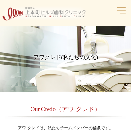
コ
ン
テ
ン
ツ
へ
ス
キ
ッ
アワクレド(私たちの文化)
プ
Our Credo（アワ クレド）
アワ クレドは、私たちチームメンバーの信条です。