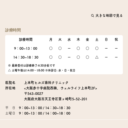
大きな地図で見る
診療時間
診療時間
月
火
水
木
金
土
日
祝
9：00~13：00
○
○
ー
○
○
○
ー
ー
14：30~18：30
○
○
ー
○
○
△
ー
ー
※ 最終受付は診療終了の30分前です
△ 土曜午後は14:00～18:00 ※休診日: 水・日・祝日
医院名
上本町ヒルズ歯科クリニック
所在地
<大阪赤十字病院西隣、ウェルライフ上本町2F>
〒543-0027
大阪府大阪市天王寺区筆ヶ崎町5-52-201
平 日
9：00~13：00 / 14：30~18：30
土曜日
9：00~13：00 / 14：00~18：00