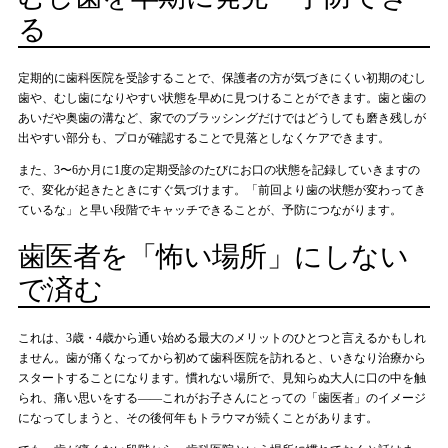
る
定期的に歯科医院を受診することで、保護者の方が気づきにくい初期のむし
歯や、むし歯になりやすい状態を早めに見つけることができます。歯と歯の
あいだや奥歯の溝など、家でのブラッシングだけではどうしても磨き残しが
出やすい部分も、プロが確認することで見落としなくケアできます。
また、3〜6か月に1度の定期受診のたびにお口の状態を記録していきますの
で、変化が起きたときにすぐ気づけます。「前回より歯の状態が変わってき
ているな」と早い段階でキャッチできることが、予防につながります。
歯医者を「怖い場所」にしない
で済む
これは、3歳・4歳から通い始める最大のメリットのひとつと言えるかもしれ
ません。歯が痛くなってから初めて歯科医院を訪れると、いきなり治療から
スタートすることになります。慣れない場所で、見知らぬ大人に口の中を触
られ、痛い思いをする——これがお子さんにとっての「歯医者」のイメージ
になってしまうと、その後何年もトラウマが続くことがあります。