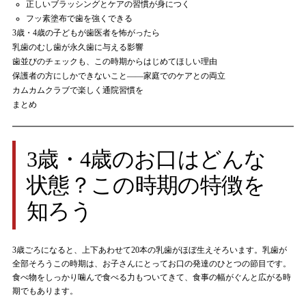
正しいブラッシングとケアの習慣が身につく
フッ素塗布で歯を強くできる
3歳・4歳の子どもが歯医者を怖がったら
乳歯のむし歯が永久歯に与える影響
歯並びのチェックも、この時期からはじめてほしい理由
保護者の方にしかできないこと——家庭でのケアとの両立
カムカムクラブで楽しく通院習慣を
まとめ
3歳・4歳のお口はどんな
状態？この時期の特徴を
知ろう
3歳ごろになると、上下あわせて20本の乳歯がほぼ生えそろいます。乳歯が
全部そろうこの時期は、お子さんにとってお口の発達のひとつの節目です。
食べ物をしっかり噛んで食べる力もついてきて、食事の幅がぐんと広がる時
期でもあります。