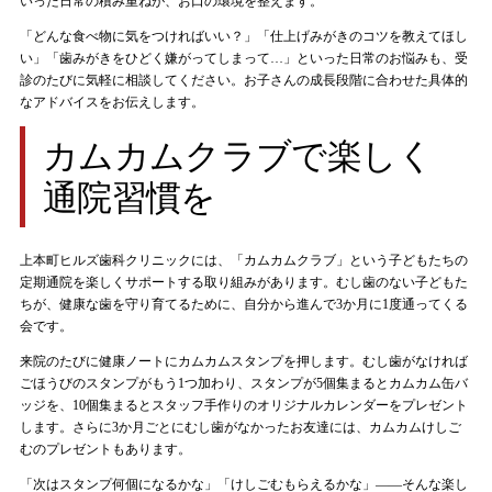
いった日常の積み重ねが、お口の環境を整えます。
「どんな食べ物に気をつければいい？」「仕上げみがきのコツを教えてほし
い」「歯みがきをひどく嫌がってしまって…」といった日常のお悩みも、受
診のたびに気軽に相談してください。お子さんの成長段階に合わせた具体的
なアドバイスをお伝えします。
カムカムクラブで楽しく
通院習慣を
上本町ヒルズ歯科クリニックには、「カムカムクラブ」という子どもたちの
定期通院を楽しくサポートする取り組みがあります。むし歯のない子どもた
ちが、健康な歯を守り育てるために、自分から進んで3か月に1度通ってくる
会です。
来院のたびに健康ノートにカムカムスタンプを押します。むし歯がなければ
ごほうびのスタンプがもう1つ加わり、スタンプが5個集まるとカムカム缶バ
ッジを、10個集まるとスタッフ手作りのオリジナルカレンダーをプレゼント
します。さらに3か月ごとにむし歯がなかったお友達には、カムカムけしご
むのプレゼントもあります。
「次はスタンプ何個になるかな」「けしごむもらえるかな」——そんな楽し