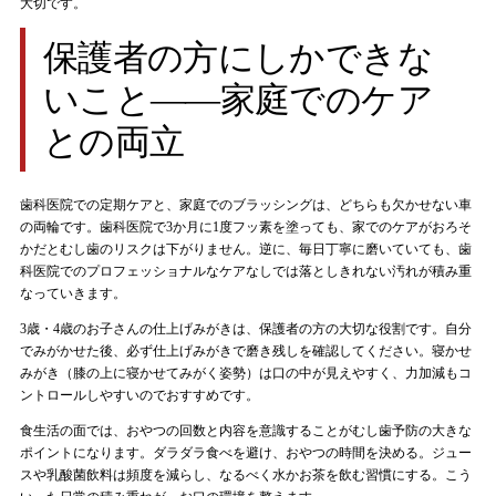
大切です。
保護者の方にしかできな
いこと——家庭でのケア
との両立
歯科医院での定期ケアと、家庭でのブラッシングは、どちらも欠かせない車
の両輪です。歯科医院で3か月に1度フッ素を塗っても、家でのケアがおろそ
かだとむし歯のリスクは下がりません。逆に、毎日丁寧に磨いていても、歯
科医院でのプロフェッショナルなケアなしでは落としきれない汚れが積み重
なっていきます。
3歳・4歳のお子さんの仕上げみがきは、保護者の方の大切な役割です。自分
でみがかせた後、必ず仕上げみがきで磨き残しを確認してください。寝かせ
みがき（膝の上に寝かせてみがく姿勢）は口の中が見えやすく、力加減もコ
ントロールしやすいのでおすすめです。
食生活の面では、おやつの回数と内容を意識することがむし歯予防の大きな
ポイントになります。ダラダラ食べを避け、おやつの時間を決める。ジュー
スや乳酸菌飲料は頻度を減らし、なるべく水かお茶を飲む習慣にする。こう