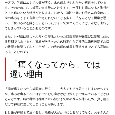
一方で、乳歯はエナメル質が薄く、永久歯よりやわらかい構造をしていま
す。そのため、むし歯菌の出す酸にとけやすく、一度むし歯になると進行が
とても速いという特徴があります。しかも、3歳・4歳のお子さん自身はむし
歯の痛みをうまく言葉で伝えられないことも多く、「なんとなく機嫌が悪
い」「食べるのを嫌がる」といったサインで気づくころには、かなり進行し
てしまっていることがあるのです。
また、3〜4歳は指しゃぶりや口呼吸といった口腔習癖が歯並びに影響し始め
る時期でもあります。乳歯がそろったこの時期から定期的に歯科医院でお口
の状態を確認しておくことが、この先の歯の健康を守るうえでとても意味の
あることなのです。
「痛くなってから」では
遅い理由
「歯が痛くなったら歯医者に行く」——大人でもそう思ってしまいがちです
が、痛みが出るころにはすでにむし歯がかなり深くまで進んでいることがほ
とんどです。特に乳歯は神経に近い部分まで歯の厚みが薄いため、少し削る
だけで神経に達してしまうことがあります。
むし歯が神経まで達すると、治療が大がかりになるだけでなく、お子さんが