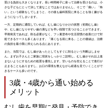
受ける負担も大きくなります。長い時間椅子に座って治療を受けるのは、小
さな子どもにとって決して楽なことではありませんし、そこで「痛い」「怖
い」という経験をしてしまうと、その後も歯科医院に来ることを強く嫌がる
ようになってしまいます。
一方、定期的に通院していれば、むし歯になりかけの状態（初期むし歯）
や、むし歯になりやすい歯の溝などを早い段階で見つけることができます。
早期発見であれば、削る必要がなく、フッ素塗布や生活習慣の改善だけで対
処できるケースも多くあります。「痛くなる前に来る」ことの価値は、治療
の負担を最小限に抑えられる点にあります。
また、当院では、むし歯があったとしてもすぐに削るという判断はしませ
ん。まずお子さんとご家族に現状をしっかりご説明し、むし歯がそれ以上進
まないようにするための処置を優先します。甘いものを控えることで進行が
止まることもありますし、お口の環境を整えながら経過を見ていくことがで
きるケースも多いのです。
3歳・4歳から通い始める
メリット
むし歯を早期に発見・予防でき