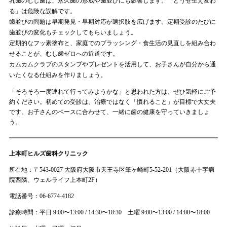
乳歯のむし歯は、永久歯の形成や歯並びにも影響します。「どうせ生え変わ
る」は危険な誤解です。
歯並びの問題は早期発見・早期対応が選択肢を広げます。定期受診のたびに
歯並びの変化もチェックしてもらいましょう。
定期的なフッ素塗布と、家庭でのブラッシング・食生活の見直しを組み合わ
せることが、むし歯ゼロへの近道です。
カムカムクラブのスタンプやプレゼントを活用して、お子さんが自分から通
いたくなる仕組みを作りましょう。
「そろそろ一度連れて行ってみようかな」と思われた方は、ぜひ気軽にご予
約ください。初めての受診は、治療ではなく「慣れること」が目標で大丈夫
です。お子さんのペースに合わせて、一緒に歯の健康を守っていきましょ
う。
上本町ヒルズ歯科クリニック
所在地：〒543-0027 大阪府大阪市天王寺区筆ヶ崎町5-52-201（大阪赤十字病
院西隣、ウェルライフ上本町2F）
電話番号：06-6774-4182
診療時間：平日 9:00〜13:00 / 14:30〜18:30 土曜 9:00〜13:00 / 14:00〜18:00