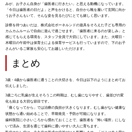
みが、お子さん自身が「歯医者に行きたい」と思える動機になっています。
「今日は歯医者の日だよ」と声をかけると、自分から靴を履いて玄関に向か
うお子さんもいて、そんな姿を見るたびにとても嬉しく思います。
診察を待つあいだは、株式会社ボーネルンドの遊具をそろえた子ども専用の
カムカムルームで自由に遊んで過ごせます。「歯医者に来るのが楽しみ」と
感じてもらえる環境を、スタッフ全員で大切にしています。また、火曜日・
木曜日の午前中は保育士による保育サービスも行っていますので、下のお子
さんがいるご家族も安心してお越しいただけます。
まとめ
3歳・4歳から歯医者に通うことの大切さを、今日は以下のようにまとめてお
伝えしました。
3歳ごろに乳歯が生えそろうこの時期は、むし歯になりやすく、歯並びの変
化も始まる大切な節目です。
「痛くなってから」では治療の負担が大きくなります。むし歯がない健康な
状態から通い始めることで、早期発見・予防が可能になります。
歯科医院に小さいころから慣れておくことで、歯医者を「怖い場所」にしな
いで済み、生涯を通じて歯科に通いやすい大人に育ちます。