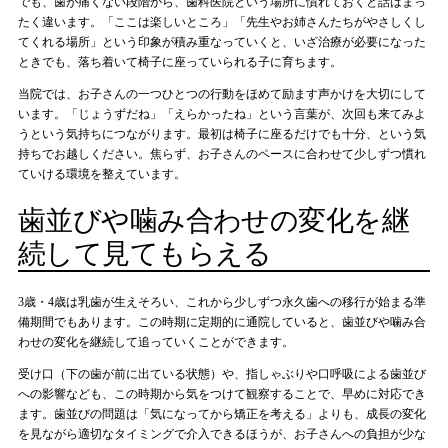
でも、歯が痛くない段階から、歯科医院という場所に慣れておくと話はまっ
たく違います。「ここは楽しいところ」「先生やお姉さんたちがやさしくし
てくれる場所」という印象が積み重なっていくと、いざ治療が必要になった
ときでも、落ち着いて椅子に座っていられる子に育ちます。
当院では、お子さんの一つひとつの行動をほめて励ます声かけを大切にして
います。「じょうずだね」「えらかったね」という言葉が、次回も来てみよ
うという気持ちにつながります。最初は椅子に座るだけでも十分、という気
持ちでお越しください。焦らず、お子さんのペースに合わせて少しずつ慣れ
ていける環境を整えています。
歯並びや噛み合わせの変化を継
続して見てもらえる
3歳・4歳は乳歯が生えそろい、これから少しずつ永久歯への移行が始まる準
備期間でもあります。この時期に定期的に通院していると、歯並びや噛み合
わせの変化を継続して追っていくことができます。
受け口（下の歯が前に出ている状態）や、指しゃぶりや口呼吸による歯並び
への影響なども、この時期から気をつけて観察することで、早めに対応でき
ます。歯並びの問題は「気になってから矯正を考える」よりも、成長の変化
を見ながら適切なタイミングで介入できるほうが、お子さんへの負担が少な