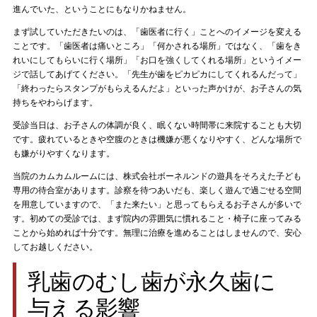
進んでいた、ということにもなりかねません。
まず試していただきたいのは、「歯医者に行く」ことへのイメージを変える
ことです。「歯医者は痛いところ」「何かされる場所」ではなく、「歯をき
れいにしてもらいに行く場所」「お口を強くしてくれる場所」というイメー
ジで話してあげてください。「先生が歯をピカピカにしてくれるんだって」
「終わったらスタンプがもらえるんだよ」といった声かけが、お子さんの気
持ちをやわらげます。
受診当日は、お子さんの体調が良く、眠くない時間帯に来院することも大切
です。疲れているときや空腹のときは機嫌が悪くなりやすく、どんな場所で
も嫌がりやすくなります。
当院のカムカムルームには、株式会社ボーネルンドの遊具をそろえた子ども
専用の待合室があります。診察を待つあいだも、楽しく遊んで過ごせる空間
を用意していますので、「また来たい」と思ってもらえるお子さんが多いで
す。初めての受診では、まず院内の雰囲気に慣れること・椅子に座ってみる
ことから始めれば十分です。無理に治療を進めることはしませんので、安心
してお越しください。
乳歯のむし歯が永久歯に
与える影響