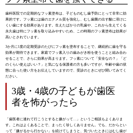
歯科医院での定期的なフッ素塗布は、子どものむし歯予防にとって非常に効
果的です。フッ素には歯のエナメル質を強化し、むし歯菌の出す酸に溶けに
くい歯にする効果があります。生えたばかりの乳歯や、これから生えてくる
永久歯は特にフッ素を取り込みやすいため、この時期のフッ素塗布は効果が
高いとされています。
3か月に1度の定期受診のたびにフッ素を塗布することで、継続的に歯を守る
効果が期待できます。家庭でフッ素入りの歯みがき粉を使うことと組み合わ
せることで、さらに効果が高まります。フッ素について「安全なの？」「ど
のくらい使えばいい？」と気になる保護者の方も多いですが、年齢や歯の状
態に合った使い方をお伝えしていますので、受診のときにぜひ聞いてみてく
ださい。
3歳・4歳の子どもが歯医
者を怖がったら
「歯医者に連れて行こうとすると嫌がって…」というご相談もよくありま
す。これはよくあることで、まったく珍しくありません。でも、だからとい
って「嫌がるから行かない」を続けてしまうと、気づいたときにはむし歯が