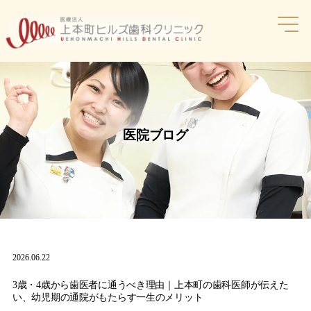
コ
ン
テ
ン
ツ
へ
ス
キ
ッ
医院ブログ
プ
2026.06.22
3歳・4歳から歯医者に通うべき理由｜上本町の歯科医師が伝えた
い、幼児期の通院がもたらす一生のメリット