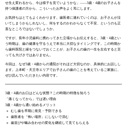
せ生え変わるから、今は様子を見ていようかな」——3歳・4歳のお子さんを
持つ保護者の方から、こういったお声をよく耳にします。
お気持ちはとてもよくわかります。歯医者に連れていくのは、お子さんが泣
いてしまうかもしれないし、何をするのかわからなくて不安、というのも正
直なところではないでしょうか。
ですが、長年小児歯科に携わってきた立場からお伝えすると、3歳・4歳とい
う時期は、歯の健康を守るうえで本当に大切なタイミングです。この時期か
ら歯科医院と縁をつないでおくことが、お子さんの歯の一生を左右すると言
っても大げさではありません。
今回は、なぜ3歳・4歳からの通院がそれほど大切なのか、具体的にお話しし
ます。上本町・天王寺エリアでお子さんの歯のことを考えているご家族に、
ぜひ読んでいただきたい内容です。
3歳・4歳のお口はどんな状態？この時期の特徴を知ろう
「痛くなってから」では遅い理由
3歳・4歳から通い始めるメリット
むし歯を早期に発見・予防できる
歯医者を「怖い場所」にしないで済む
歯並びや噛み合わせの変化を継続して見てもらえる