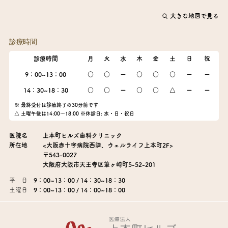
大きな地図で見る
診療時間
診療時間
月
火
水
木
金
土
日
祝
9：00~13：00
○
○
ー
○
○
○
ー
ー
14：30~18：30
○
○
ー
○
○
△
ー
ー
※ 最終受付は診療終了の30分前です
△ 土曜午後は14:00～18:00 ※休診日: 水・日・祝日
医院名
上本町ヒルズ歯科クリニック
所在地
<大阪赤十字病院西隣、ウェルライフ上本町2F>
〒543-0027
大阪府大阪市天王寺区筆ヶ崎町5-52-201
平 日
9：00~13：00 / 14：30~18：30
土曜日
9：00~13：00 / 14：00~18：00