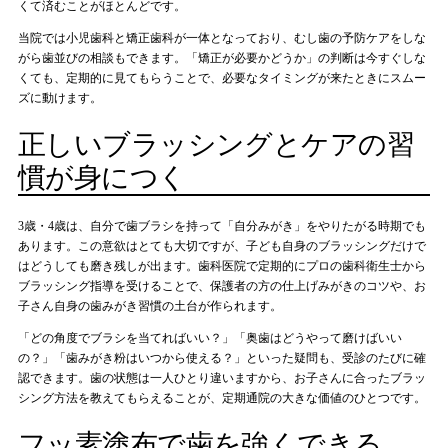
くて済むことがほとんどです。
当院では小児歯科と矯正歯科が一体となっており、むし歯の予防ケアをしな
がら歯並びの相談もできます。「矯正が必要かどうか」の判断は今すぐしな
くても、定期的に見てもらうことで、必要なタイミングが来たときにスムー
ズに動けます。
正しいブラッシングとケアの習
慣が身につく
3歳・4歳は、自分で歯ブラシを持って「自分みがき」をやりたがる時期でも
あります。この意欲はとても大切ですが、子ども自身のブラッシングだけで
はどうしても磨き残しが出ます。歯科医院で定期的にプロの歯科衛生士から
ブラッシング指導を受けることで、保護者の方の仕上げみがきのコツや、お
子さん自身の歯みがき習慣の土台が作られます。
「どの角度でブラシを当てればいい？」「奥歯はどうやって磨けばいい
の？」「歯みがき粉はいつから使える？」といった疑問も、受診のたびに確
認できます。歯の状態は一人ひとり違いますから、お子さんに合ったブラッ
シング方法を教えてもらえることが、定期通院の大きな価値のひとつです。
フッ素塗布で歯を強くできる