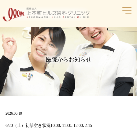
コ
ン
テ
ン
ツ
へ
ス
キ
ッ
医院からお知らせ
プ
2026.06.19
6/20（土）初診空き状況10:00､11:00､12:00､2:15