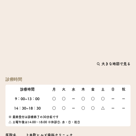
大きな地図で見る
診療時間
診療時間
月
火
水
木
金
土
日
祝
9：00~13：00
○
○
ー
○
○
○
ー
ー
14：30~18：30
○
○
ー
○
○
△
ー
ー
※ 最終受付は診療終了の30分前です
△ 土曜午後は14:00～18:00 ※休診日: 水・日・祝日
医院名
上本町ヒルズ歯科クリニック