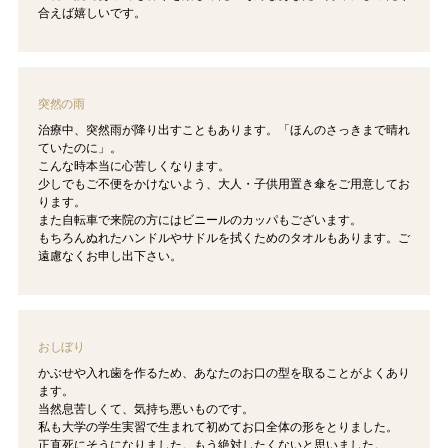
合えば嬉しいです。
突然の雨
治療中、突然雨が降り出すこともあります。「ほんのさっきまで晴れ
ていたのに」。
こんな時本当に心苦しくなります。
少しでもご不便をかけないよう、大人・子供用置き傘をご用意してお
ります。
また自転車で来院の方にはビニールのカッパもございます。
もちろんぬれたハンドルやサドルを拭くためのタオルもあります。
ご
遠慮なくお申し出下さい。
おしぼり
かぶせや入れ歯を作るため、あなたのお口の型を取ることがよくあり
ます。
当然息苦しくて、気持ち悪いものです。
私も大学の学生実習で生まれて初めてお口全体の形をとりました。
正直死にそうになりました。もう絶対したくないと思いました。