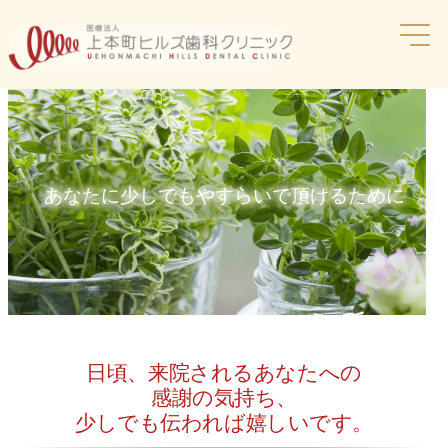
コ
ン
テ
ン
ツ
へ
ス
キ
ッ
あなたに少しでもやすらいで頂けるために
プ
日頃、来院されるあなたへの
感謝の気持ち、
少しでも伝われば嬉しいです。