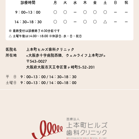
診療時間
月
火
水
木
金
土
日
祝
9：00~13：00
○
○
ー
○
○
○
ー
ー
14：30~18：30
○
○
ー
○
○
△
ー
ー
※ 最終受付は診療終了の30分前です
△ 土曜午後は14:00～18:00 ※休診日: 水・日・祝日
医院名
上本町ヒルズ歯科クリニック
所在地
<大阪赤十字病院西隣、ウェルライフ上本町2F>
〒543-0027
大阪府大阪市天王寺区筆ヶ崎町5-52-201
平 日
9：00~13：00 / 14：30~18：30
土曜日
9：00~13：00 / 14：00~18：00